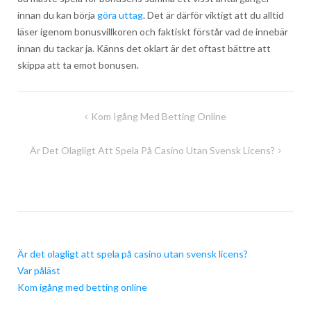
innan du kan börja
göra uttag
. Det är därför viktigt att du alltid
läser igenom bonusvillkoren och faktiskt förstår vad de innebär
innan du tackar ja. Känns det oklart är det oftast bättre att
skippa att ta emot bonusen.
Post
Kom Igång Med Betting Online
navigation
Är Det Olagligt Att Spela På Casino Utan Svensk Licens?
Är det olagligt att spela på casino utan svensk licens?
Var påläst
Kom igång med betting online