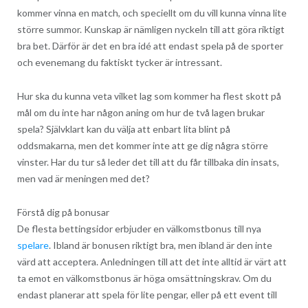
kommer vinna en match, och speciellt om du vill kunna vinna lite
större summor. Kunskap är nämligen nyckeln till att göra riktigt
bra bet. Därför är det en bra idé att endast spela på de sporter
och evenemang du faktiskt tycker är intressant.
Hur ska du kunna veta vilket lag som kommer ha flest skott på
mål om du inte har någon aning om hur de två lagen brukar
spela? Självklart kan du välja att enbart lita blint på
oddsmakarna, men det kommer inte att ge dig några större
vinster. Har du tur så leder det till att du får tillbaka din insats,
men vad är meningen med det?
Förstå dig på bonusar
De flesta bettingsidor erbjuder en välkomstbonus till nya
spelare
. Ibland är bonusen riktigt bra, men ibland är den inte
värd att acceptera. Anledningen till att det inte alltid är värt att
ta emot en välkomstbonus är höga omsättningskrav. Om du
endast planerar att spela för lite pengar, eller på ett event till