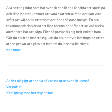
Alla bettingsidor som har svensk spellicens är säkra att spela på
och dina vinster kommer att vara skattefria. Men det kan vara
svårt att välja sida eftersom det finns så pass många. En bra
rekommendation är då att läsa recensioner för att se vad andra
användare har att säga. Eller så provar du dig helt enkelt fram.
Gör du en liten insättning, kan du enkelt byta bettingsida efter
att ha provat att göra ett bet om du inte skulle trivas.
read more
Är det olagligt att spela på casino utan svensk licens?
Var påläst
Kom igång med betting online