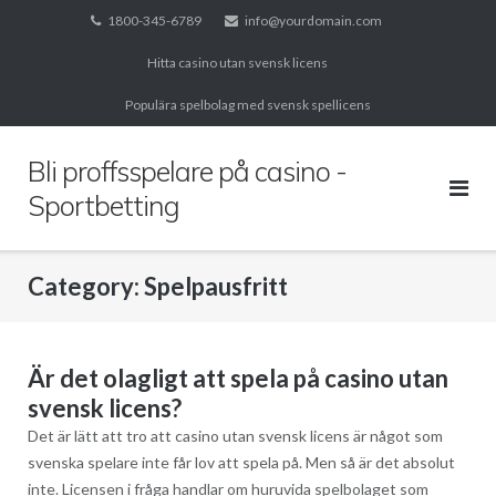
Skip
1800-345-6789
info@yourdomain.com
to
Hitta casino utan svensk licens
content
Populära spelbolag med svensk spellicens
Bli proffsspelare på casino -
Sportbetting
Category:
Spelpausfritt
Är det olagligt att spela på casino utan
svensk licens?
Det är lätt att tro att casino utan svensk licens är något som
svenska spelare inte får lov att spela på. Men så är det absolut
inte. Licensen i fråga handlar om huruvida spelbolaget som