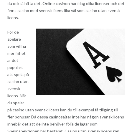
du också hitta det. Online casinon har idag olika licenser och det
finns casino med svensk licens lika väl som casino utan svensk
licens.
För de
spelare
som vill ha
mer frihet
är det
populärt
att spela på
casino utan
svensk
licens. När
du spelar
på casino utan svensk licens kan du till exempel få tillgång till
fler bonusar. Då dessa casinosajter inte har någon svensk licens
innebär det att de inte behöver följa de lagar som
Spelinspektionen har bestämt. Casino utan svensk licens kan