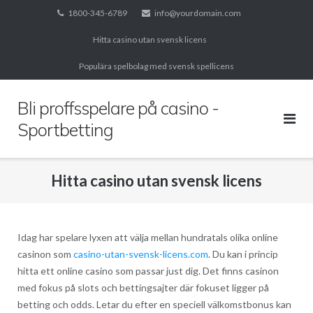
Skip
1800-345-6789
info@yourdomain.com
to
Hitta casino utan svensk licens
content
Populära spelbolag med svensk spellicens
Bli proffsspelare på casino -
Sportbetting
Hitta casino utan svensk licens
Idag har spelare lyxen att välja mellan hundratals olika online
casinon som
casino-utan-svensk-licens.com
. Du kan i princip
hitta ett online casino som passar just dig. Det finns casinon
med fokus på slots och bettingsajter där fokuset ligger på
betting och odds. Letar du efter en speciell välkomstbonus kan