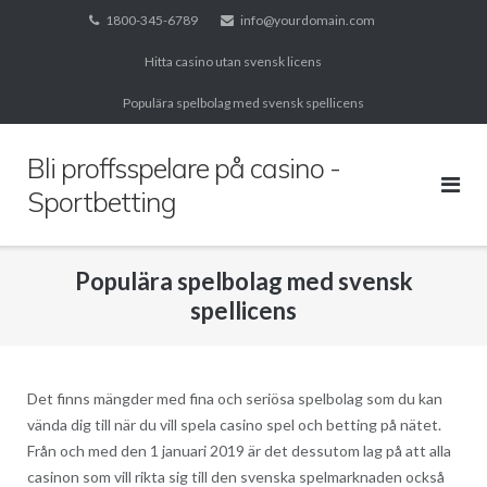
Skip
1800-345-6789
info@yourdomain.com
to
Hitta casino utan svensk licens
content
Populära spelbolag med svensk spellicens
Bli proffsspelare på casino -
Sportbetting
Populära spelbolag med svensk
spellicens
Det finns mängder med fina och seriösa spelbolag som du kan
vända dig till när du vill spela casino spel och betting på nätet.
Från och med den 1 januari 2019 är det dessutom lag på att alla
casinon som vill rikta sig till den svenska spelmarknaden också